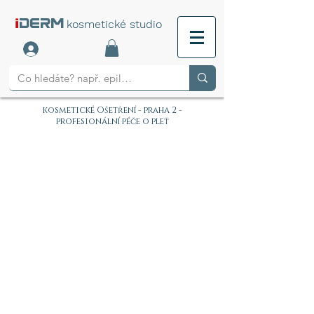
i
DERM
kosmetické studio
kosmetické Ošetření - praha 2 -
profesionální péče o pleť
PROVOZNÍ DOBA:
PO-NE 9:00-20:00 (POUZE
REZERVACE)