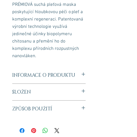
PRÉMIOVÁ suchá pleťová maska
poskytující hloubkovou péči o pleť a
komplexní regeneraci. Patentovaná
výrobní technologie využívá
jedinečné účinky biopolymeru
chitosanu a přemění ho do
komplexu přírodních rozpustných
nanovláken.
INFORMACE O PRODUKTU
Díky tomuto zpracování a jedinečné
SLOŽEN
nanovlákenné struktuře se chitosan po
navlhčení přirozeně a velmi rychle
vstřebává do pokožky.
ZPŮSOB POUŽITÍ
Efektivně hloubkově regeneruje,
hydratuje a zjemňuje pleť od prvního
kontaktu masky s pokožkou.
NÁVOD A APLIKACE
Nechte pracovat nejjemnější
PŘED APLIKACÍ MASKY: