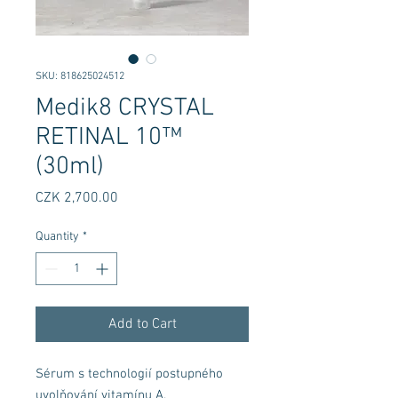
SKU: 818625024512
Medik8 CRYSTAL
RETINAL 10™
(30ml)
Price
CZK 2,700.00
Quantity
*
Add to Cart
Sérum s technologií postupného
uvolňování vitamínu A.