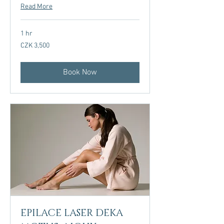
Read More
1 hr
3,500
CZK 3,500
Czech
korunas
Book Now
EPILACE LASER DEKA