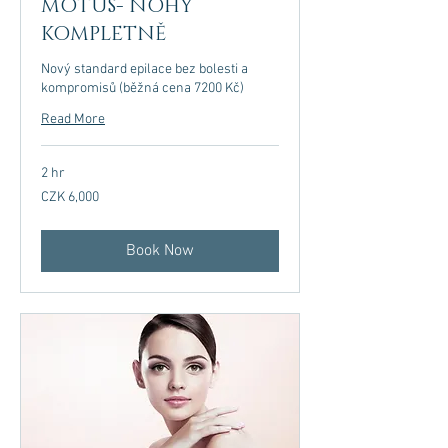
MOTUS- NOHY
KOMPLETNĚ
Nový standard epilace bez bolesti a
kompromisů (běžná cena 7200 Kč)
Read More
2 hr
6,000
CZK 6,000
Czech
korunas
Book Now