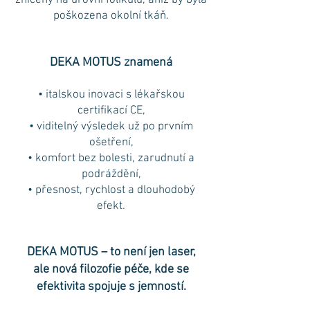
zničeny na úrovni folikulu, aniž by byla
poškozena okolní tkáň.
DEKA MOTUS znamená
• italskou inovaci s lékařskou
certifikací CE,
• viditelný výsledek už po prvním
ošetření,
• komfort bez bolesti, zarudnutí a
podráždění,
• přesnost, rychlost a dlouhodobý
efekt.
DEKA MOTUS – to není jen laser,
ale nová filozofie péče, kde se
efektivita spojuje s jemností.