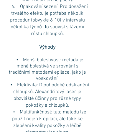
snížit nepříjemné pocity.
4. Opakování sezení: Pro dosažení
trvalého efektu je potřeba několik
procedur (obvykle 6-10) v intervalu
několika týdnů. To souvisí s fázemi
růstu chloupků.
Výhody
• Menší bolestivost: metoda je
méně bolestivá ve srovnání s
tradičními metodami epilace, jako je
voskování.
• Efektivita: Dlouhodobé odstranění
chloupků. Alexandritový laser je
obzvláště účinný pro různé typy
pokožky a chloupků.
• Multifunkčnost: tuto metodu lze
použít nejen k epilaci, ale také ke
zlepšení kvality pokožky a léčbě