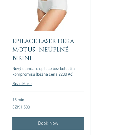
EPILACE LASER DEKA
MOTUS- NEÚPLNÉ
BIKINI
Nový standard epilace bez bolesti a
kompromisů (běžná cena 2200 Kč)
Read More
15 min
1,500
CZK 1,500
Czech
korunas
Book Now