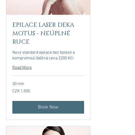
EPILACE LASER DEKA
MOTUS - NEÚPLNÉ
RUCE
Nový standard epilace bez bolesti a
kompromisů (běžná cena 2200 Kč)
Read More
30 min
1,500
CZK 1,500
Czech
korunas
Book Now