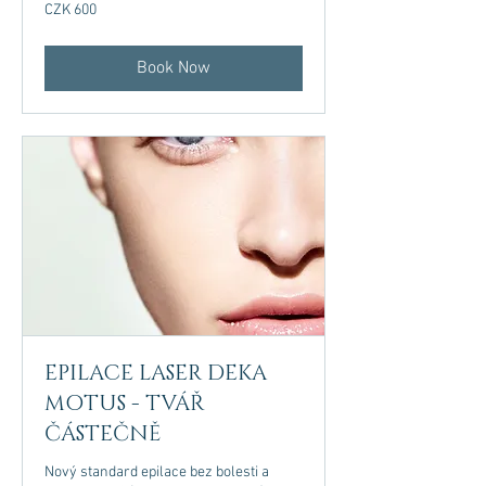
600
CZK 600
Czech
korunas
Book Now
EPILACE LASER DEKA
MOTUS - TVÁŘ
ČÁSTEČNĚ
Nový standard epilace bez bolesti a