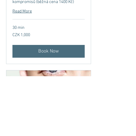
kompromisů (běžná cena 1400 Kč)
Read More
30 min
1,000
CZK 1,000
Czech
korunas
Book Now