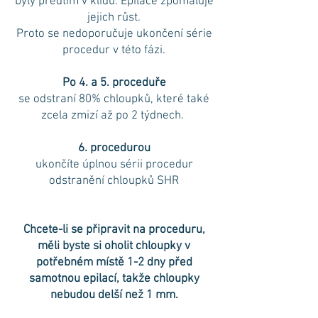
byly předtím v klidu. Epilace zpomaluje
jejich růst.
Proto se nedoporučuje ukončení série
procedur v této fázi.
Po 4. a 5. proceduře
se odstraní 80% chloupků, které také
zcela zmizí až po 2 týdnech.
6. procedurou
ukončíte úplnou sérii procedur
odstranění chloupků SHR
Chcete-li se připravit na proceduru,
měli byste si oholit chloupky v
potřebném místě 1-2 dny před
samotnou epilací, takže chloupky
nebudou delší než 1 mm.