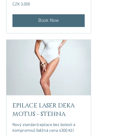
3,000
CZK 3,000
Czech
korunas
Book Now
EPILACE LASER DEKA
MOTUS - STEHNA
Nový standard epilace bez bolesti a
kompromisů (běžná cena 4300 Kč)