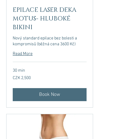
EPILACE LASER DEKA
MOTUS- HLUBOKÉ
BIKINI
Nový standard epilace bez bolesti a
kompromisů (běžná cena 3600 Kč)
Read More
30 min
2,500
CZK 2,500
Czech
korunas
Book Now