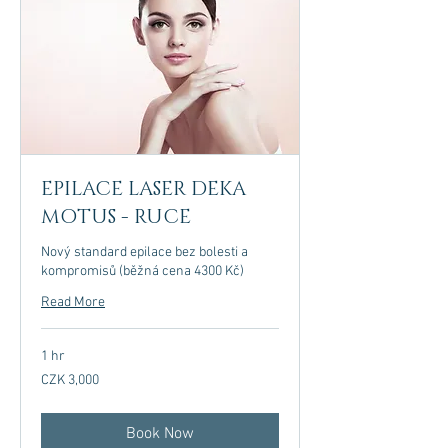
EPILACE LASER DEKA
MOTUS - RUCE
Nový standard epilace bez bolesti a
kompromisů (běžná cena 4300 Kč)
Read More
1 hr
3,000
CZK 3,000
Czech
korunas
Book Now