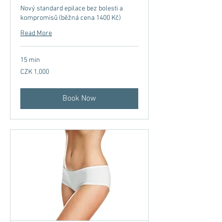
Nový standard epilace bez bolesti a
kompromisů (běžná cena 1400 Kč)
Read More
15 min
1,000
CZK 1,000
Czech
korunas
Book Now