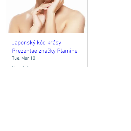
Japonský kód krásy -
Prezentae značky Plamine
Tue, Mar 10
More info
Details
HOURS OF OPERATION:
MON-SUN 9:00-20:00
(RESERVATIONS ONLY)
©
2021-2024
by iDERM.cz | Beauty studio |
Záhřebská 12, Prague 2 - Vinohrady, Czech