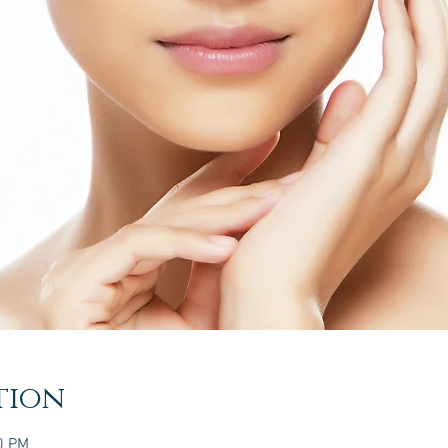
tion
0 PM