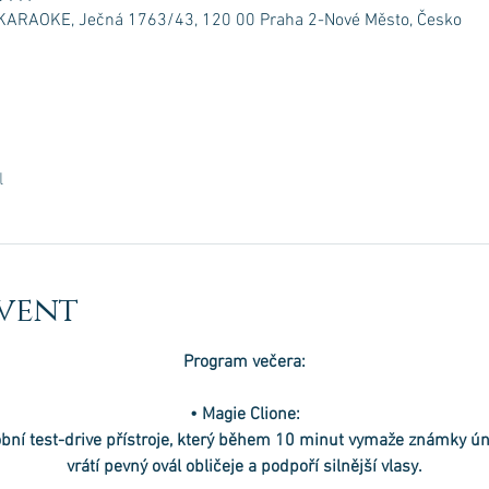
RAOKE, Ječná 1763/43, 120 00 Praha 2-Nové Město, Česko
l
vent
Program večera:
• Magie Clione:
bní test-drive přístroje, který během 10 minut vymaže známky ún
vrátí pevný ovál obličeje a podpoří silnější vlasy.