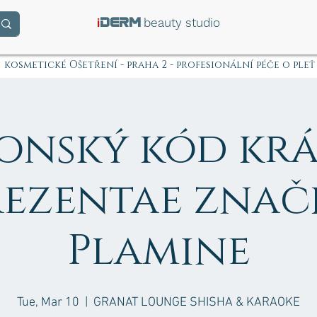
i
beauty studio
DERM
kosmetické Ošetření - praha 2 - profesionální péče o pleť
onský kód krá
rezentae znač
Plamine
Tue, Mar 10
  |  
GRANAT LOUNGE SHISHA & KARAOKE