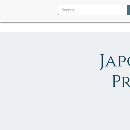
Jap
P