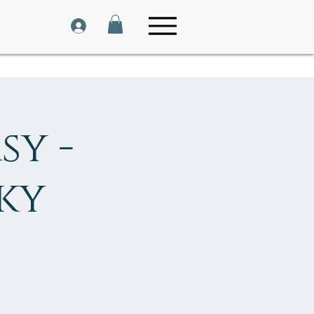
sy -
ky