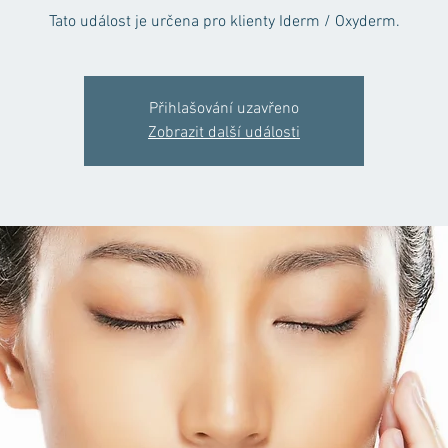
Tato událost je určena pro klienty Iderm / Oxyderm.
Přihlašování uzavřeno
Zobrazit další události