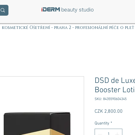
i
beauty studio
DERM
kosmetické Ošetření - praha 2 - profesionální péče o pleť
DSD de Lux
Booster Lot
SKU: 8435590604345
Price
CZK 2,800.00
Quantity
*