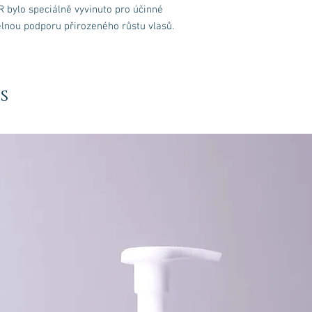
Aktivně podporuje růst
ylo speciálně vyvinuto pro účinné
Hexamethylindanopyra
Viditelně zlepšuje sta
elnou podporu přirozeného růstu vlasů.
Pleťové mléko EXOGR
typy vypadávání a řídnu
s