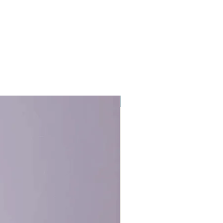
 vlasů
n, Limonene.
v pokožky hlavy
OW BOOSTER je vhodné pro všechny
tí vlasů – pro ženy i muže.
Novelty