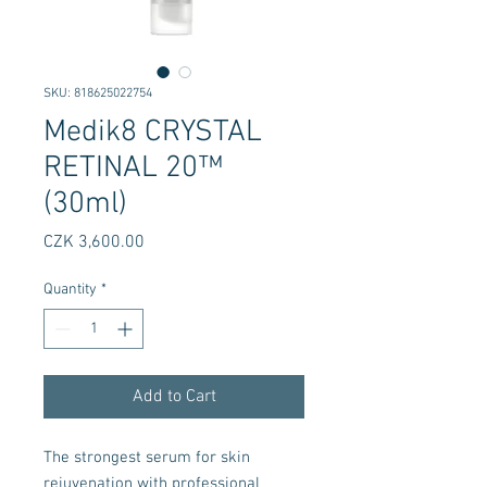
SKU: 818625022754
Medik8 CRYSTAL
RETINAL 20™
(30ml)
Price
CZK 3,600.00
Quantity
*
Add to Cart
The strongest serum for skin
rejuvenation with professional