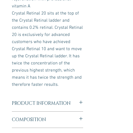
vitamin A
Crystal Retinal 20 sits at the top of
the Crystal Retinal ladder and
contains 0.2% retinal. Crystal Retinal
20 is exclusively for advanced
customers who have achieved
Crystal Retinal 10 and want to move
up the Crystal Retinal ladder. It has
twice the concentration of the
previous highest strength, which
means it has twice the strength and
therefore faster results.
PRODUCT INFORMATION
Obnovte mladistvý vzhled pleti s Crystal
COMPOSITION
Retinal™, nejnovější inovací Medik8 v
oblasti vitamínu A, která je nyní dostupná
Aqua (Water), Caprylic/Capric