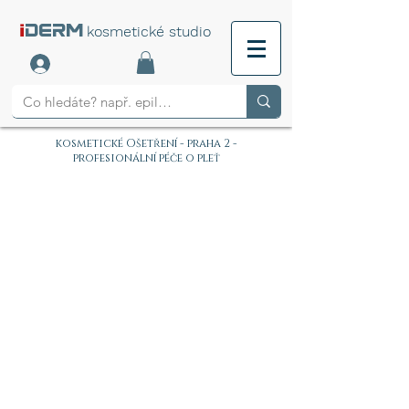
i
DERM
kosmetické studio
kosmetické Ošetření - praha 2 -
profesionální péče o pleť
PROVOZNÍ DOBA:
PO-NE 9:00-20:00 (POUZE
REZERVACE)