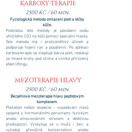
KARBOXY-TERAPIE
25
00 Kč / 60 min.
Fyziologická metoda omlazení pleti a léčby
kůže.
Podstatou této metody je působení oxidu
uhličitého CO2 na kůži pomocí speciální masky.
Tato metoda má i protizánětlivý účinek a
podporuje hojení ran a popálenin. Po aplikaci
karboxyterapie se zlepšuje barva pleti, redukují
se tmavé kruhy pod očima a vzniká přirozený
efekt liftingu.
MEZOTERAPIE HLAVY
2500 Kč / 60 min.
Bezjehlová mezoterapie hlavy peptidovým
komplexem.
Plešatost neboli alopecie - vypadávání vlasů
spojené s hormonálními poruchami, fyzickým
anebo emocionálním stresem a dědičnou
predispozicí. Vyskytuje se u mužů i žen, a
vyžadují převážně konzervativní anebo