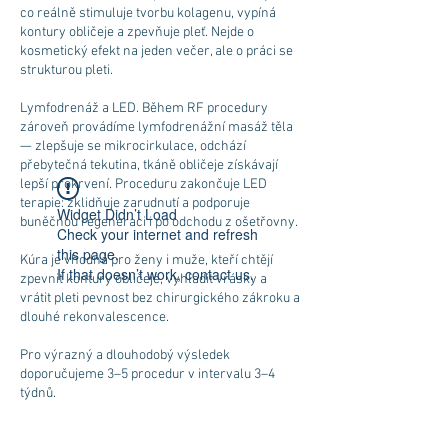
co reálně stimuluje tvorbu kolagenu, vypíná
kontury obličeje a zpevňuje pleť. Nejde o
kosmetický efekt na jeden večer, ale o práci se
strukturou pleti.
Lymfodrenáž a LED. Během RF procedury
zároveň provádíme lymfodrenážní masáž těla
— zlepšuje se mikrocirkulace, odchází
přebytečná tekutina, tkáně obličeje získávají
lepší prokrvení. Proceduru zakončuje LED
terapie: zklidňuje zarudnutí a podporuje
Widget Didn’t Load
buněčnou regeneraci i po odchodu z ošetřovny.
Check your internet and refresh
this page.
Kúra je vhodná pro ženy i muže, kteří chtějí
If that doesn’t work, contact us.
zpevnit kontury obličeje, vyhladit vrásky a
vrátit pleti pevnost bez chirurgického zákroku a
dlouhé rekonvalescence.
Pro výrazný a dlouhodobý výsledek
doporučujeme 3–5 procedur v intervalu 3–4
týdnů.