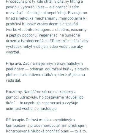
Procedura pro ty, kdo chtějí viditelný lifting a
pevnou, vypnutou pleť — ale operaci zatím
nezvažují, a často ji ani nepotřebují. Pracujeme
hned s několika mechanismy: monopolární RF
prohřívá hluboké vrstvy dermis a spouští
tvorbu vlastního kolagenu a elastinu, exozomy
a peptidy podporují regeneraci na buněčné
úrovni a lymfodrenáž s LED terapií zajišťují, aby
výsledek nebyl vidět jen jeden večer, ale aby
vydržel.
Příprava. Začínáme jemným enzymatickým
peelingem — odstraní odumřelé buňky a otevře
pleti cestu k aktivním látkám, které přijdou na
řadu dál.
Exozomy. Nanášíme sérum s exozomy a
pomocí ultrazvuku ho dostáváme hlouběji do
tkání — to urychluje regeneraci a zvyšuje
účinnost všeho, co následuje.
RF terapie. Gelová maska s peptidovým
komplexem a práce monopolárním přístrojem.
Kontrolované hluboké prohřátí tkání — to je to,