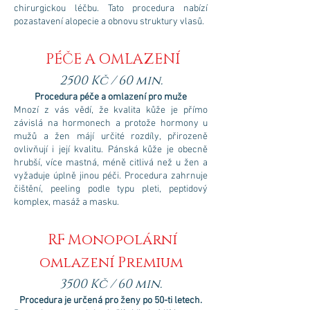
chirurgickou léčbu. Tato procedura nabízí
pozastavení alopecie a obnovu struktury vlasů.
PÉČE A OMLAZENÍ
25
00 Kč / 60 min.
Procedura péče a omlazení pro muže
Mnozí z vás vědí, že kvalita kůže je přímo
závislá na hormonech a protože hormony u
mužů a žen májí určité rozdíly, přirozeně
ovlivňují i její kvalitu. Pánská kůže je obecně
hrubší, více mastná, méně citlivá než u žen a
vyžaduje úplně jinou péči. Procedura zahrnuje
čištění, peeling podle typu pleti, peptidový
komplex, masáž a masku.
RF Monopolární
omlazení Premium
3500 Kč / 60 min.
Procedura je určená pro ženy po 50-ti letech.