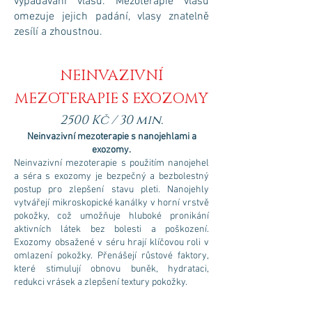
vypadávání vlasů. Mezoterapie vlasů
omezuje jejich padání, vlasy znatelně
zesílí a zhoustnou.
NEINVAZIVNÍ
MEZOTERAPIE S EXOZOMY
25
00 Kč / 30 min.
Neinvazivní mezoterapie s nanojehlami a
exozomy.
Neinvazivní mezoterapie s použitím nanojehel
a séra s exozomy je bezpečný a bezbolestný
postup pro zlepšení stavu pleti. Nanojehly
vytvářejí mikroskopické kanálky v horní vrstvě
pokožky, což umožňuje hluboké pronikání
aktivních látek bez bolesti a poškození.
Exozomy obsažené v séru hrají klíčovou roli v
omlazení pokožky. Přenášejí růstové faktory,
které stimulují obnovu buněk, hydrataci,
redukci vrásek a zlepšení textury pokožky.