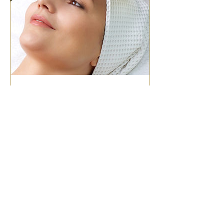
PÉČE A OMLAZENÍ
1 hod
Kč2500
Zarezervovat