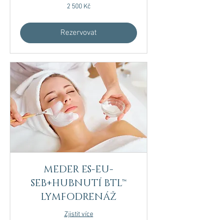
2 500
2 500 Kč
českých
korun
Rezervovat
MEDER ES-EU-
SEB+HUBNUTÍ BTL™
LYMFODRENÁŽ
Zjistit více