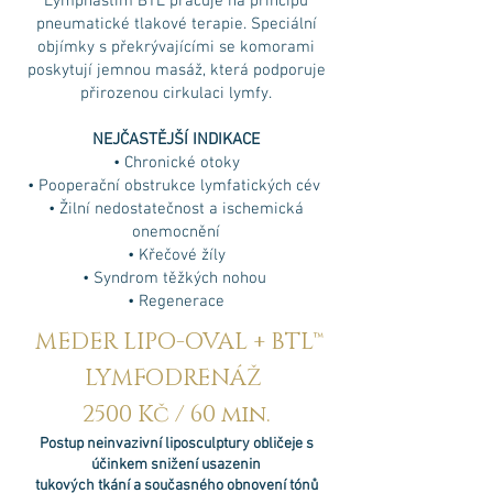
Lymphastim BTL pracuje na principu
pneumatické tlakové terapie. Speciální
objímky s překrývajícími se komorami
poskytují jemnou masáž, která podporuje
přirozenou cirkulaci lymfy.
NEJČASTĚJŠÍ INDIKACE
• Chronické otoky
• Pooperační obstrukce lymfatických cév
• Žilní nedostatečnost a ischemická
onemocnění
• Křečové žíly
• Syndrom těžkých nohou
• Regenerace
MEDER LIPO-OVAL + BTL™
LYMFODRENÁŽ
2500 Kč / 60 min.
Postup neinvazivní liposculptury obličeje s
účinkem snižení usazenin
tukových tkání a současného obnovení tónů