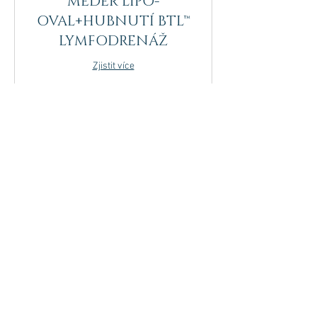
MEDER LIPO-
OVAL+HUBNUTÍ BTL™
LYMFODRENÁŽ
Zjistit více
1 hod
2 500
2 500 Kč
českých
korun
Rezervovat