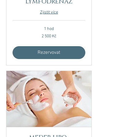
LYMFODRENÁŽ
Zjistit více
1 hod
2 500
2 500 Kč
českých
korun
Rezervovat