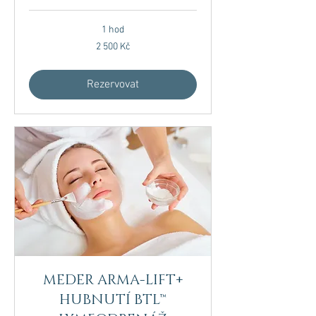
1 hod
2 500
2 500 Kč
českých
korun
Rezervovat
MEDER ARMA-LIFT+
HUBNUTÍ BTL™