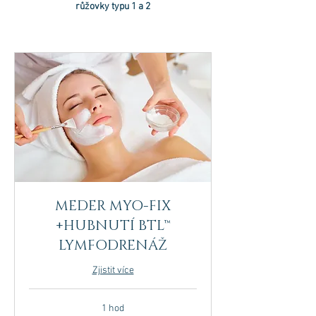
růžovky typu 1 a 2
MEDER MYO-FIX
+HUBNUTÍ BTL™
LYMFODRENÁŽ
Zjistit více
1 hod