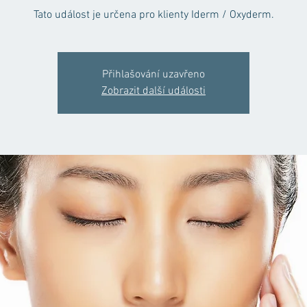
Tato událost je určena pro klienty Iderm / Oxyderm.
Přihlašování uzavřeno
Zobrazit další události