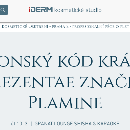
i
DERM
kosmetické studio
kosmetické Ošetření - praha 2 - profesionální péče o pleť
onský kód krá
rezentae znač
Plamine
út 10. 3.
  |  
GRANAT LOUNGE SHISHA & KARAOKE