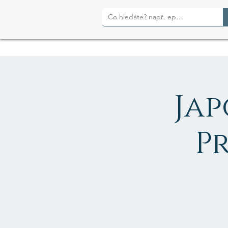
Jap
P