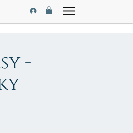
sy -
ky