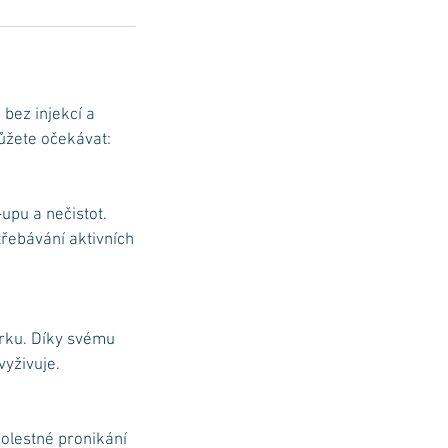
 bez injekcí a
ůžete očekávat:
upu a nečistot.
třebávání aktivních
krku. Díky svému
vyživuje.
bolestné pronikání