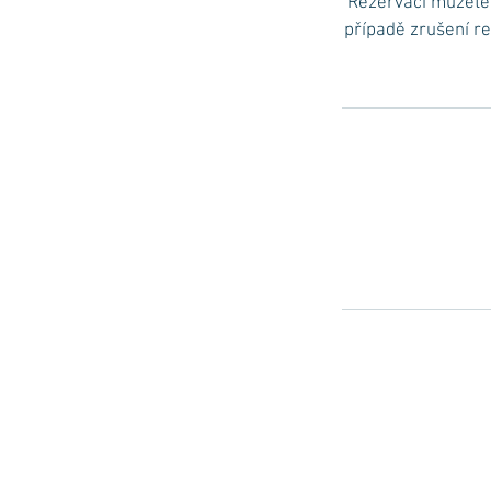
Rezervaci můžete 
případě zrušení r
© 2021-2026 by