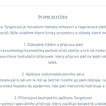
Popis služby
ce Targetcool je inovativní metoda omlazení a regenerace pleti
ocitů. Níže uvádíme hlavní kroky procedury a výhody, které m
1. Důkladné čištění a příprava pleti
 kosmetolog/​kosmetička pečlivě očistí obličej a krk od make-
vrchový hydratační přípravek, který připraví pleť na lepší vs
látek.
2. Aplikace nízkomolekulárního séra
molekulární sérum (4 ml) se šetrně rozetře po pleti obličeje i 
proniká hluboko do epidermis, kde pleť intenzivně hydratuje a 
3. Přístrojová bezinjekční aplikace Targetcool
 pomocí speciálního přístroje, který zajišťuje bezpečné a bez