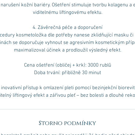
 narušení kožní bariéry. Ošetření stimuluje tvorbu kolagenu a e
viditelnému liftingovému efektu.
4. Závěrečná péče a doporučení
cedury kosmetoložka dle potřeby nanese zklidňující masku či
inách se doporučuje vyhnout se agresivním kosmetickým pří
maximalizoval účinek a prodloužil výsledný efekt.
Cena ošetření (obličej + krk): 3000 rublů
Doba trvání: přibližně 30 minut
inovativní přístup k omlazení pleti pomocí bezinjekční biorevi
ditelný liftingový efekt a zářivou pleť – bez bolesti a dlouhé re
Storno podmínky