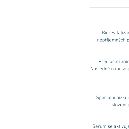
Biorevitaliza
nepříjemných p
Před ošetřením
Následně nanese po
Speciální nízko
složení 
Sérum se aktivuje