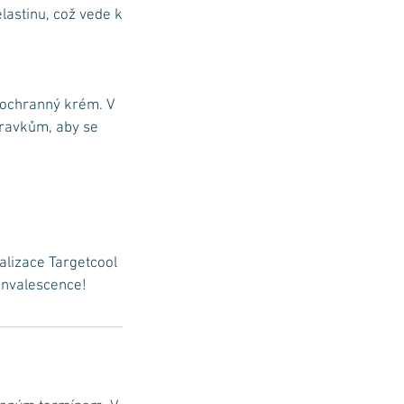
lastinu, což vede k
 ochranný krém. V
pravkům, aby se
talizace Targetcool
konvalescence!