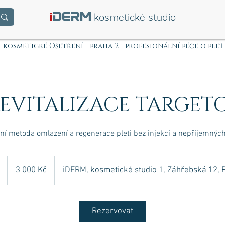
i
DERM
kosmetické studio
kosmetické Ošetření - praha 2 - profesionální péče o pleť
REVITALIZACE TARGET
vní metoda omlazení a regenerace pleti bez injekcí a nepříjemných
3 000
českých
3
3 000 Kč
iDERM, kosmetické studio 1, Záhřebská 12, 
korun
0
m
i
Rezervovat
n