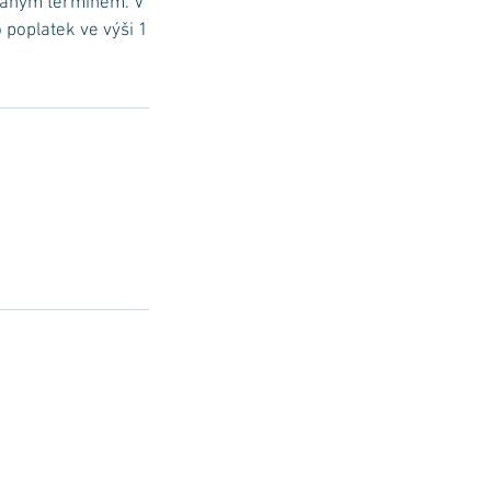
dnaným termínem. V
poplatek ve výši 1
el. 777 853 308