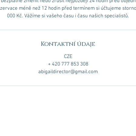
bezplatně změnit nebo zrušit nejpozději 24 hodin před obje
ezervace méně než 12 hodin před termínem si účtujeme storno 
000 Kč. Vážíme si vašeho času i času našich specialistů.
Kontaktní údaje
CZE
+ 420 777 853 308
abigaildirector@gmail.com
PROVOZNÍ DOBA:
PO-NE 9:00-20:00 (POUZE REZERVACE)
 iDERM.cz | Kosmetické studio | Záhřebská 12, Praha 2 - Vinohrady, Česko | T