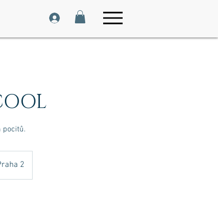
COOL
 pocitů.
Praha 2