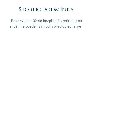
Storno podmínky
Rezervaci můžete bezplatně změnit nebo
zrušit nejpozději 24 hodin před objednaným
termínem. V případě zrušení rezervace méně
než 12 hodin před termínem si účtujeme storno
poplatek ve výši 1 000 Kč. Vážíme si vašeho
času i času našich specialistů.
Kontaktní údaje
Záhřebská 12, Vinohrady, Česko
+420 704 445 838
viktorika230496@gmail.com
CZE
+ 420 777 853 308
abigaildirector@gmail.com