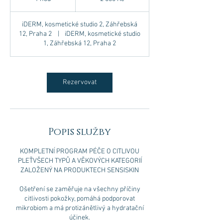
korun
h
o
iDERM, kosmetické studio 2, Záhřebská
12, Praha 2
|
iDERM, kosmetické studio
1, Záhřebská 12, Praha 2
Rezervovat
Popis služby
KOMPLETNÍ PROGRAM PÉČE O CITLIVOU
PLEŤVŠECH TYPŮ A VĚKOVÝCH KATEGORIÍ
ZALOŽENÝ NA PRODUKTECH SENSISKIN
Ošetření se zaměřuje na všechny příčiny
citlivosti pokožky, pomáhá podporovat
mikrobiom a má protizánětlivý a hydratační
účinek.