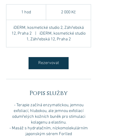
2 000
českých
1 hod
1
2 000 Kč
korun
h
o
iDERM, kosmetické studio 2, Záhřebská
12, Praha 2
|
iDERM, kosmetické studio
1, Záhřebská 12, Praha 2
Rezervovat
Popis služby
- Terapie začíná enzymatickou, jemnou
exfoliací, hlubokou, ale jemnou exfoliací
odumřelých kožních buněk pro stimulaci
kolagenu a elastinu.
- Masáž s hydratačním, nízkomolekulárním
japonským sérem Forlled