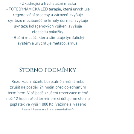
- Zklidňující a hydratační maska
- FOTODYNAMICKÁ LED terapie, která urychluje
regenerační procesy a zároveň zvyšuje
syntézu mezibuněčné hmoty dermis, zvyšuje
syntézu kolagenových vláken, zvyšuje
elasticitu pokožky.
- Ruční masáž, která stimuluje lymfatický
Storno podmínky
Rezervaci můžete bezplatně změnit nebo
zrušit nejpozději 24 hodin před objednaným
termínem. V případě zrušení rezervace méně
než 12 hodin před termínem si účtujeme storno
poplatek ve výši 1 000 Kč. Vážíme si vašeho
času i času našich specialistů.