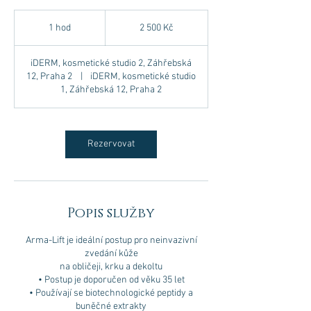
2 500
českých
1 hod
1
2 500 Kč
korun
h
o
iDERM, kosmetické studio 2, Záhřebská
12, Praha 2
|
iDERM, kosmetické studio
1, Záhřebská 12, Praha 2
Rezervovat
Popis služby
Arma-Lift je ideální postup pro neinvazivní
zvedání kůže
na obličeji, krku a dekoltu
• Postup je doporučen od věku 35 let
• Používají se biotechnologické peptidy a
buněčné extrakty