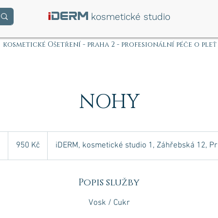
i
DERM
kosmetické studio
kosmetické Ošetření - praha 2 - profesionální péče o pleť
NOHY
950
českých
d
1
950 Kč
iDERM, kosmetické studio 1, Záhřebská 12, P
korun
h
o
Popis služby
Vosk / Cukr