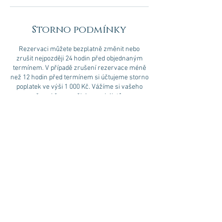
Storno podmínky
Rezervaci můžete bezplatně změnit nebo
zrušit nejpozději 24 hodin před objednaným
termínem. V případě zrušení rezervace méně
než 12 hodin před termínem si účtujeme storno
poplatek ve výši 1 000 Kč. Vážíme si vašeho
času i času našich specialistů.
Kontaktní údaje
CZE
+ 420 777 853 308
abigaildirector@gmail.com