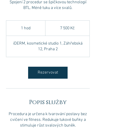
Spojení 2 procedur se špičkovou technologií
BTL. Méně tuku a více svalů.
7 500
českých
1 hod
1
7 500 Kč
korun
h
o
iDERM, kosmetické studio 1, Záhřebská
12, Praha 2
Rezervovat
Popis služby
Procedura je určena k tvarování postavy bez
cvičení ve fitness. Redukuje tukové buňky a
stimuluje růst svalových buněk.