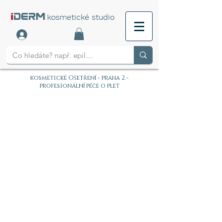
i
DERM
kosmetické studio
kosmetické Ošetření - praha 2 -
profesionální péče o pleť
PROVOZNÍ DOBA:
PO-NE 9:00-20:00 (POUZE
REZERVACE)