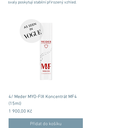
svaly poskytují stabilní přirozený vzhled.
4/ Meder MYO-FIX Koncentrát MF4
(15ml)
Cena
1 900,00 Kč
Přidat do košíku