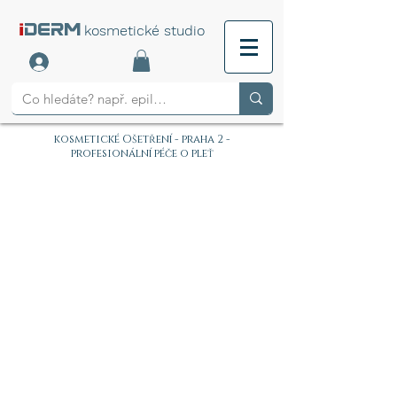
i
DERM
kosmetické studio
kosmetické Ošetření - praha 2 -
profesionální péče o pleť
PROVOZNÍ DOBA:
PO-NE 9:00-20:00 (POUZE
REZERVACE)