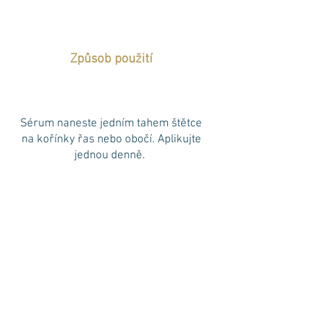
Způsob použití
Sérum naneste jedním tahem štětce
na kořínky řas nebo obočí. Aplikujte
jednou denně.
Před použitím oční partii důkladně
očistěte a zcela vysušte. Při
vytahování štětce sérum otřete o okraj
lahvičky. Množství, které zůstane na
štětci, vystačí pro jeden tah štětcem!
Potom počkejte, dokud tekutina úplně
neuschne a do té doby si v žádném
případě neprotírejte oči.