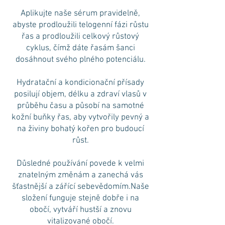
Aplikujte naše sérum pravidelně,
abyste prodloužili telogenní fázi růstu
řas a prodloužili celkový růstový
cyklus, čímž dáte řasám šanci
dosáhnout svého plného potenciálu.
Hydratační a kondicionační přísady
posilují objem, délku a zdraví vlasů v
průběhu času a působí na samotné
kožní buňky řas, aby vytvořily pevný a
na živiny bohatý kořen pro budoucí
růst.
Důsledné používání povede k velmi
znatelným změnám a zanechá vás
šťastnější a zářící sebevědomím.Naše
složení funguje stejně dobře i na
obočí, vytváří hustší a znovu
vitalizované obočí.