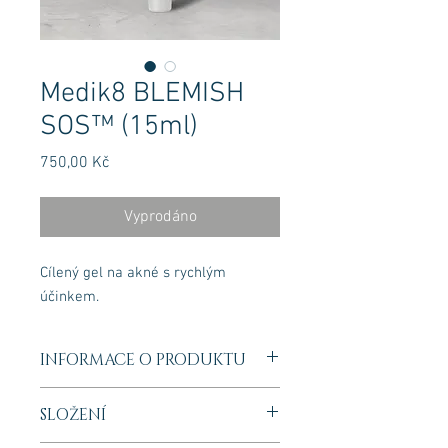
Medik8 BLEMISH
SOS™ (15ml)
Cena
750,00 Kč
Vyprodáno
Cílený gel na akné s rychlým
účinkem.
INFORMACE O PRODUKTU
Zbavte se pupínků během pouhých 24
SLOŽENÍ
hodin* s Blemish SOS. Tento cílený gel
na akné působí rychle tak, aby