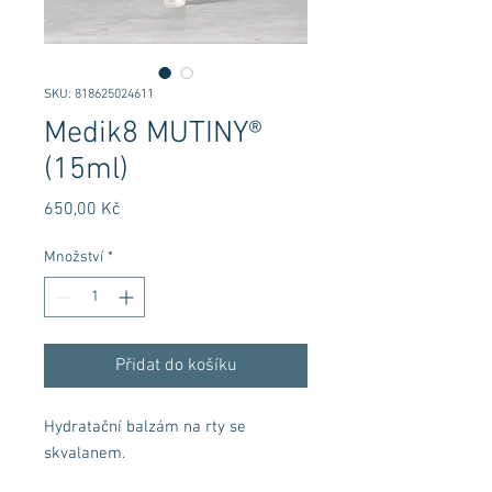
SKU: 818625024611
Medik8 MUTINY®
(15ml)
Cena
650,00 Kč
Množství
*
Přidat do košíku
Hydratační balzám na rty se
skvalanem.