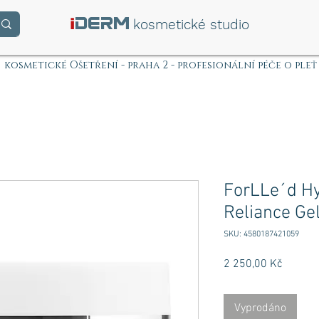
i
DERM
kosmetické studio
kosmetické Ošetření - praha 2 - profesionální péče o pleť
ForLLe´d Hy
Reliance Ge
SKU: 4580187421059
Cena
2 250,00 Kč
Vyprodáno