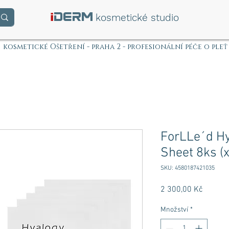
i
DERM
kosmetické studio
kosmetické Ošetření - praha 2 - profesionální péče o pleť
ForLLe´d Hy
Sheet 8ks (x
SKU: 4580187421035
Cena
2 300,00 Kč
Množství
*