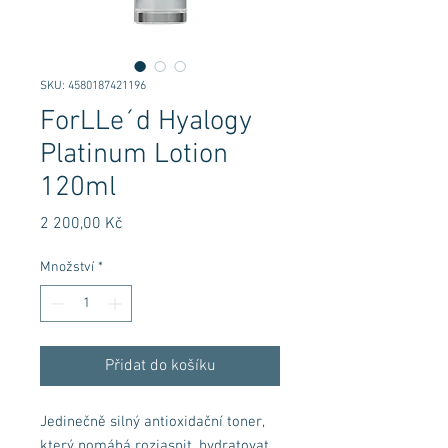
SKU: 4580187421196
ForLLe´d Hyalogy
Platinum Lotion
120ml
Cena
2 200,00 Kč
Množství
*
Přidat do košíku
Jedinečně silný antioxidační toner,
který pomáhá rozjasnit, hydratovat