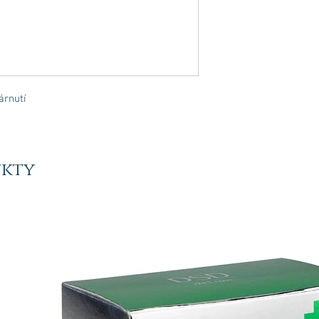
árnutí
ukty