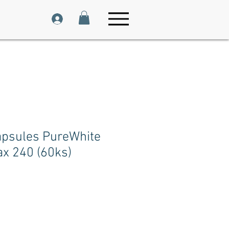
apsules PureWhite
x 240 (60ks)