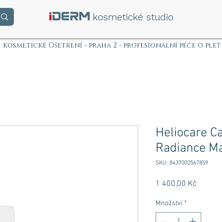
i
DERM
kosmetické studio
kosmetické Ošetření - praha 2 - profesionální péče o pleť
Heliocare C
Radiance Ma
SKU: 8437002567859
Cena
1 400,00 Kč
Množství
*