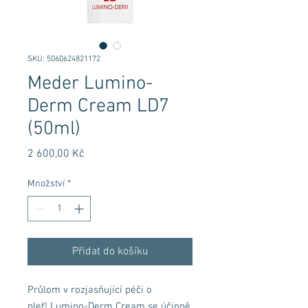
SKU: 5060624821172
Meder Lumino-
Derm Cream LD7
(50ml)
Cena
2 600,00 Kč
Množství
*
Přidat do košíku
Průlom v rozjasňující péči o
pleť! Lumino-Derm Cream se účinně