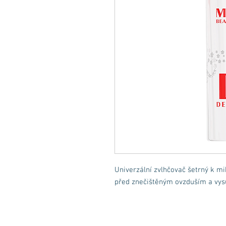
Univerzální zvlhčovač šetrný k m
před znečištěným ovzduším a vys