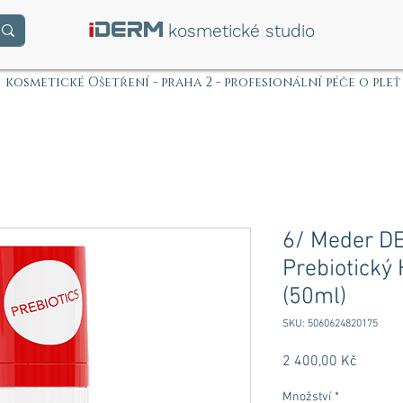
i
DERM
kosmetické studio
kosmetické Ošetření - praha 2 - profesionální péče o pleť
6/ Meder D
Prebiotický
(50ml)
SKU: 5060624820175
Cena
2 400,00 Kč
Množství
*