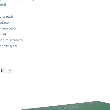
Gluconolactone, Tocop
leti
Annuus (Sunflower) Se
Vita-Long působí nad 
Pomáhá obnovit kožní b
ra pleti
reaktivovat aktivitu 
ratace
strukturální proteiny n
pravidelném používání 
race pleti
viditelně revitalizova
ůže)
elasticita se zlepšuje a
dačním stresem
zdravý vzhled.
egrity pleti
Tohle je víc než jen boj
který se zaměřuje na 
stárnutí odhalené mode
ukty
vrátil k její přirozené 