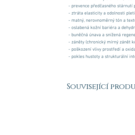
- prevence předčasného stárnutí p
- ztráta elasticity a odolnosti pleti
- matný, nerovnoměrný tón a textu
- oslabená kožní bariéra a dehyd
- buněčná únava a snížená regene
- záněty (chronický mírný zánět k
- poškození vlivy prostředí a oxi
- pokles hustoty a strukturální int
Související prod