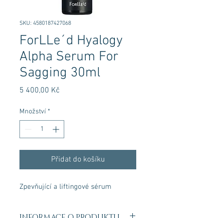
SKU: 4580187427068
ForLLe´d Hyalogy
Alpha Serum For
Sagging 30ml
Cena
5 400,00 Kč
Množství
*
Přidat do košíku
Zpevňující a liftingové sérum
INFORMACE O PRODUKTU